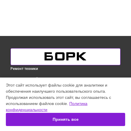
Ремонт техники
ВЫБЕРИ СВОЙ ГОРОД
Этот сайт использует файлы cookie для аналитики и
Ремонт счетчика воды кофемашины Bork в
Краснодаре
обеспечения наилучшего пользовательского опыта.
Ремонт счетчика воды кофемашины Bork в
Ростове-на-
Продолжая использовать этот сайт, вы соглашаетесь с
Дону
использованием файлов cookie.
Политика
Ремонт счетчика воды кофемашины Bork в
Нижнем
конфиденциальности
Новгороде
Принять все
Ремонт счетчика воды кофемашины Bork в
Новосибирске
Ремонт счетчика воды кофемашины Bork в
Екатеринбурге