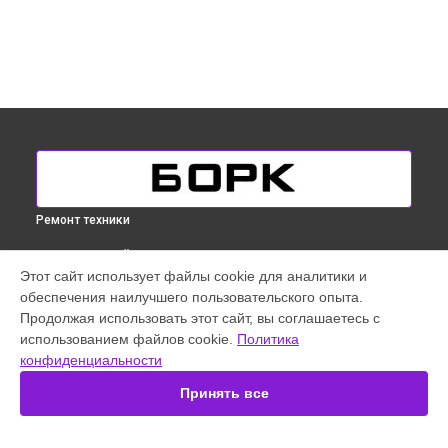
Ремонт техники
ВЫБЕРИ СВОЙ ГОРОД
Этот сайт использует файлы cookie для аналитики и
Замена прокладок кофемашины Bork в
Краснодаре
обеспечения наилучшего пользовательского опыта.
Замена прокладок кофемашины Bork в
Ростове-на-Дону
Продолжая использовать этот сайт, вы соглашаетесь с
Замена прокладок кофемашины Bork в
Нижнем
использованием файлов cookie.
Политика
Новгороде
конфиденциальности
Замена прокладок кофемашины Bork в
Новосибирске
Принять все
Замена прокладок кофемашины Bork в
Екатеринбурге
Замена прокладок кофемашины Bork в
Санкт-Петербурге