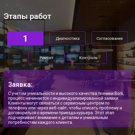
Прошивка массажного кресла Bork
от 3700 ₽
Заказать
Этапы работ
Замена сканера массажного кресла
от 5800 ₽
Заказать
Bork
Ремонт пневмокамеры
от 3900 ₽
Заказать
1
Диагностика
Согласование
Ремонт пневмосистемы
от 4500 ₽
Заказать
Ремонт
Контроль
Ремонт пульта управления
от 4200 ₽
Заказать
Ремонт электропроводки
от 3900 ₽
Заказать
Ремонт сканера массажного кресла
от 4800 ₽
Заказать
Заявка:
Bork
С учетом уникальности и высокого качества техники Bork,
Ремонт купюроприемника
от 4700 ₽
Заказать
процесс начинается с индивидуализированной заявки.
Клиенты могут связаться с сервисным центром по
Замена сетевого трансформатора
от 4500 ₽
Заказать
телефону или через веб-сайт, чтобы описать проблему и
договориться о времени приезда курьера. Этот этап
подчеркивает внимание к деталям и уникальным
Ремонт микро-лифта
от 5500 ₽
Заказать
потребностям каждого клиента.