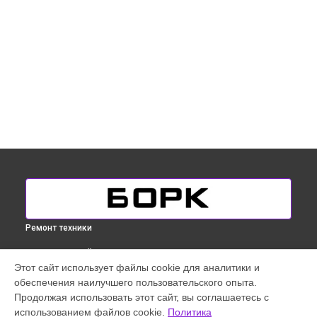
Ремонт техники
ВЫБЕРИ СВОЙ ГОРОД
Этот сайт использует файлы cookie для аналитики и
Ремонт проводки массажного кресла Bork в
Краснодаре
обеспечения наилучшего пользовательского опыта.
Ремонт проводки массажного кресла Bork в
Ростове-на-
Продолжая использовать этот сайт, вы соглашаетесь с
Дону
использованием файлов cookie.
Политика