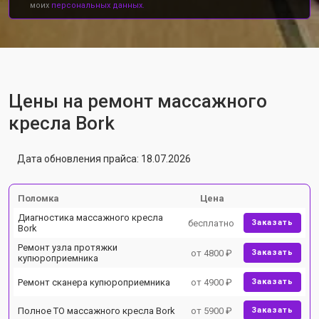
моих
персональных данных.
Цены на ремонт массажного
кресла Bork
Дата обновления прайса: 18.07.2026
Поломка
Цена
Диагностика массажного кресла
бесплатно
Заказать
Bork
Ремонт узла протяжки
от 4800 ₽
Заказать
купюроприемника
Ремонт сканера купюроприемника
от 4900 ₽
Заказать
Полное ТО массажного кресла Bork
от 5900 ₽
Заказать