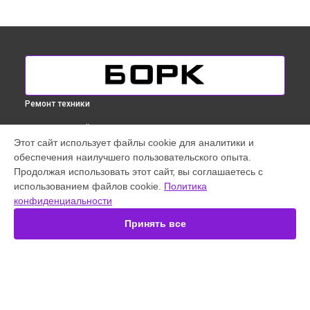
Ремонт техники
ВЫБЕРИ СВОЙ ГОРОД
Этот сайт использует файлы cookie для аналитики и
Замена шлангов отпаривателя Bork в
Краснодаре
обеспечения наилучшего пользовательского опыта.
Замена шлангов отпаривателя Bork в
Ростове-на-Дону
Продолжая использовать этот сайт, вы соглашаетесь с
Замена шлангов отпаривателя Bork в
Нижнем Новгороде
использованием файлов cookie.
Политика
конфиденциальности
Замена шлангов отпаривателя Bork в
Новосибирске
Замена шлангов отпаривателя Bork в
Екатеринбурге
Принять все
Замена шлангов отпаривателя Bork в
Казани
Замена шлангов отпаривателя Bork в
Санкт-Петербурге
УСТРОЙСТВА