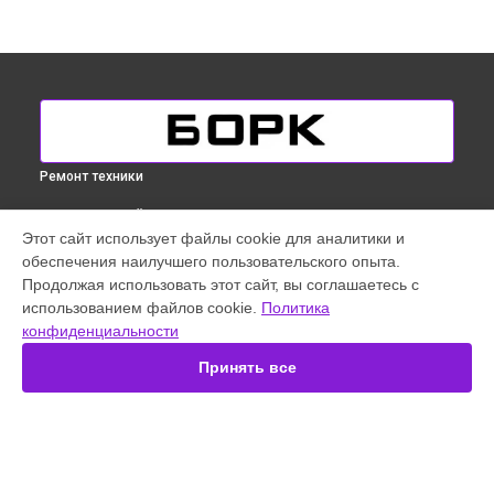
Ремонт техники
ВЫБЕРИ СВОЙ ГОРОД
Этот сайт использует файлы cookie для аналитики и
Ремонт привода вертикального пылесоса Bork в
обеспечения наилучшего пользовательского опыта.
Краснодаре
Продолжая использовать этот сайт, вы соглашаетесь с
Ремонт привода вертикального пылесоса Bork в
Ростове-
использованием файлов cookie.
Политика
на-Дону
конфиденциальности
Ремонт привода вертикального пылесоса Bork в
Нижнем
Новгороде
Принять все
Ремонт привода вертикального пылесоса Bork в
Новосибирске
Ремонт привода вертикального пылесоса Bork в
Екатеринбурге
Ремонт привода вертикального пылесоса Bork в
Санкт-
УСТРОЙСТВА
Петербурге