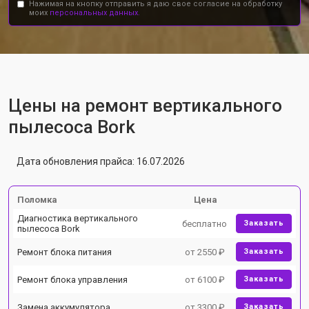
Нажимая на кнопку отправить я даю свое согласие на обработку
моих
персональных данных.
Цены на ремонт вертикального
пылесоса Bork
Дата обновления прайса: 16.07.2026
Поломка
Цена
Диагностика вертикального
бесплатно
Заказать
пылесоса Bork
Ремонт блока питания
от 2550 ₽
Заказать
Ремонт блока управления
от 6100 ₽
Заказать
Замена аккумулятора
от 3300 ₽
Заказать